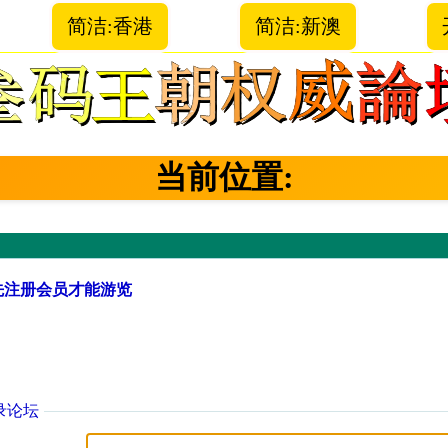
简洁:香港
简洁:新澳
当前位置:
先注册会员才能游览
录论坛