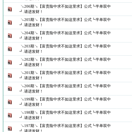
↘206期↘【富贵险中求不如这里求】公式┗半单双中
┛.请进发财！
↘205期↘【富贵险中求不如这里求】公式┗半单双中
┛.请进发财！
↘204期↘【富贵险中求不如这里求】公式┗半单双中
┛.请进发财！
↘203期↘【富贵险中求不如这里求】公式┗半单双中
┛.请进发财！
↘202期↘【富贵险中求不如这里求】公式┗半单双中
┛.请进发财！
↘201期↘【富贵险中求不如这里求】公式┗半单双中
┛.请进发财！
↘200期↘【富贵险中求不如这里求】公式┗半单双中
┛.请进发财！
↘199期↘【富贵险中求不如这里求】公式┗半单双中
┛.请进发财！
↘198期↘【富贵险中求不如这里求】公式┗半单双中
┛.请进发财！
↘197期↘【富贵险中求不如这里求】公式┗半单双中
┛.请进发财！