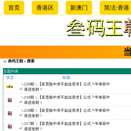
首页
香港区
新澳门
简洁:香港
叁码王朝
» 搜索
主题列表
状态
标题
↘220期↘【富贵险中求不如这里求】公式┗半单双中
┛.请进发财！
↘219期↘【富贵险中求不如这里求】公式┗半单双中
┛.请进发财！
↘218期↘【富贵险中求不如这里求】公式┗半单双中
┛.请进发财！
↘217期↘【富贵险中求不如这里求】公式┗半单双中
┛.请进发财！