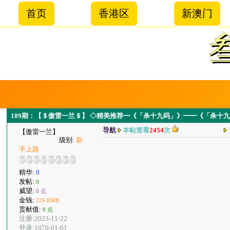
首页
香港区
新澳门
189期：【＄傲雷一兰＄】 ◇精美推荐━《「杀十九码」》━━《「杀十
导航
本帖查看
2454
次
【傲雷一兰】
级别:
新
手上路
精华:
0
发帖:
0
威望:
0 点
金钱:
226 RMB
贡献值:
0 点
注册:2023-11-22
登录:1970-01-01