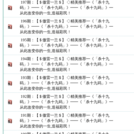
197期：【＄傲雷一兰＄】 ◇精美推荐━《「杀十九
码」》━━《「杀十九码」》━━《「杀十九码」》━
从此改变你的一生,造福彩民！
196期：【＄傲雷一兰＄】 ◇精美推荐━《「杀十九
码」》━━《「杀十九码」》━━《「杀十九码」》━
从此改变你的一生,造福彩民！
195期：【＄傲雷一兰＄】 ◇精美推荐━《「杀十九
码」》━━《「杀十九码」》━━《「杀十九码」》━
从此改变你的一生,造福彩民！
194期：【＄傲雷一兰＄】 ◇精美推荐━《「杀十九
码」》━━《「杀十九码」》━━《「杀十九码」》━
从此改变你的一生,造福彩民！
193期：【＄傲雷一兰＄】 ◇精美推荐━《「杀十九
码」》━━《「杀十九码」》━━《「杀十九码」》━
从此改变你的一生,造福彩民！
192期：【＄傲雷一兰＄】 ◇精美推荐━《「杀十九
码」》━━《「杀十九码」》━━《「杀十九码」》━
从此改变你的一生,造福彩民！
191期：【＄傲雷一兰＄】 ◇精美推荐━《「杀十九
码」》━━《「杀十九码」》━━《「杀十九码」》━
从此改变你的一生,造福彩民！