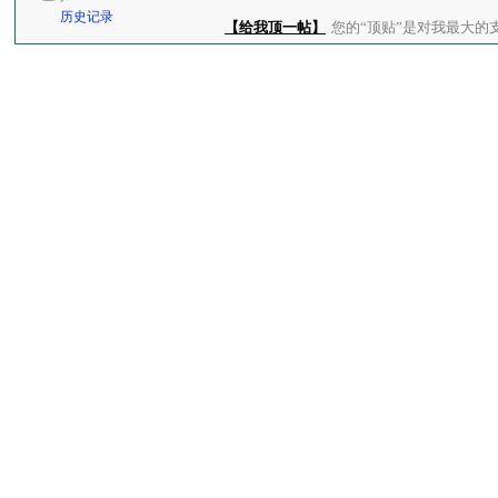
历史记录
【给我顶一帖】
您的“顶贴”是对我最大的支持