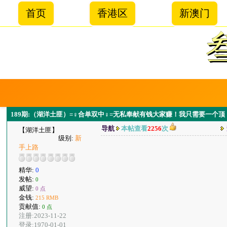
首页
香港区
新澳门
189期:（湖洋土匪）=♀合单双中♀=无私奉献有钱大家赚！我只需要一个顶
导航
本帖查看
2256
次
【湖洋土匪】
级别:
新
手上路
精华:
0
发帖:
0
威望:
0 点
金钱:
215 RMB
贡献值:
0 点
注册:2023-11-22
登录:1970-01-01