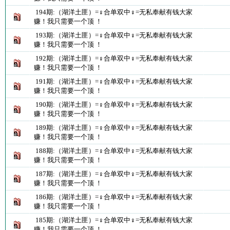
194期:（湖洋土匪）=♀合单双中♀=无私奉献有钱大家
赚！我只需要一个顶 ！
193期:（湖洋土匪）=♀合单双中♀=无私奉献有钱大家
赚！我只需要一个顶 ！
192期:（湖洋土匪）=♀合单双中♀=无私奉献有钱大家
赚！我只需要一个顶 ！
191期:（湖洋土匪）=♀合单双中♀=无私奉献有钱大家
赚！我只需要一个顶 ！
190期:（湖洋土匪）=♀合单双中♀=无私奉献有钱大家
赚！我只需要一个顶 ！
189期:（湖洋土匪）=♀合单双中♀=无私奉献有钱大家
赚！我只需要一个顶 ！
188期:（湖洋土匪）=♀合单双中♀=无私奉献有钱大家
赚！我只需要一个顶 ！
187期:（湖洋土匪）=♀合单双中♀=无私奉献有钱大家
赚！我只需要一个顶 ！
186期:（湖洋土匪）=♀合单双中♀=无私奉献有钱大家
赚！我只需要一个顶 ！
185期:（湖洋土匪）=♀合单双中♀=无私奉献有钱大家
赚！我只需要一个顶 ！