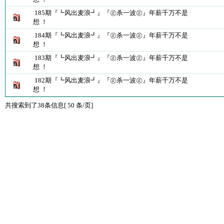
185期『┗风出麦浪┛』『㊣杀一波㊣』年薪千万不是
想 ！
184期『┗风出麦浪┛』『㊣杀一波㊣』年薪千万不是
想 ！
183期『┗风出麦浪┛』『㊣杀一波㊣』年薪千万不是
想 ！
182期『┗风出麦浪┛』『㊣杀一波㊣』年薪千万不是
想 ！
共搜索到了38条信息[ 50 条/页]