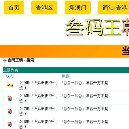
首页
香港区
新澳门
简洁:香港
叁码王朝
» 搜索
主题列表
状态
标题
219期『┗风出麦浪┛』『㊣杀一波㊣』年薪千万不是
想 ！
218期『┗风出麦浪┛』『㊣杀一波㊣』年薪千万不是
想 ！
217期『┗风出麦浪┛』『㊣杀一波㊣』年薪千万不是
想 ！
216期『┗风出麦浪┛』『㊣杀一波㊣』年薪千万不是
想 ！