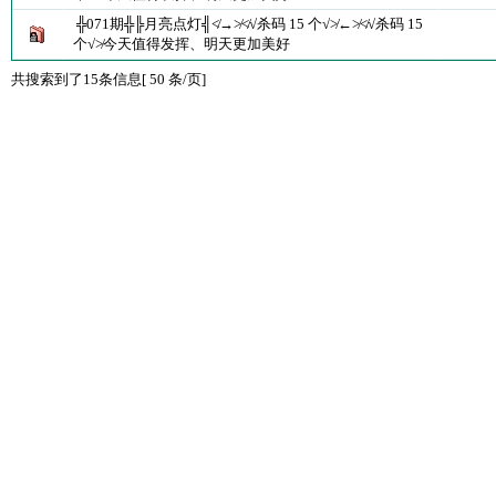
╬071期╬╠月亮点灯╣≮→≯≮√杀码 15 个√≯←≯≮√杀码 15
个√≯今天值得发挥、明天更加美好
共搜索到了15条信息[ 50 条/页]