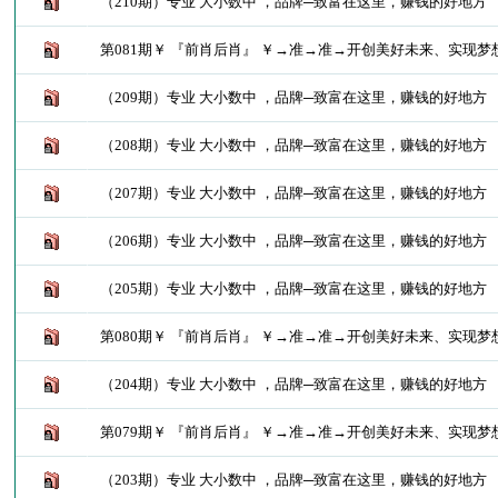
（210期）专业 大小数中 ，品牌─致富在这里，赚钱的好地方
第081期￥ 『前肖后肖』 ￥→准→准→开创美好未来、实现梦
（209期）专业 大小数中 ，品牌─致富在这里，赚钱的好地方
（208期）专业 大小数中 ，品牌─致富在这里，赚钱的好地方
（207期）专业 大小数中 ，品牌─致富在这里，赚钱的好地方
（206期）专业 大小数中 ，品牌─致富在这里，赚钱的好地方
（205期）专业 大小数中 ，品牌─致富在这里，赚钱的好地方
第080期￥ 『前肖后肖』 ￥→准→准→开创美好未来、实现梦
（204期）专业 大小数中 ，品牌─致富在这里，赚钱的好地方
第079期￥ 『前肖后肖』 ￥→准→准→开创美好未来、实现梦
（203期）专业 大小数中 ，品牌─致富在这里，赚钱的好地方