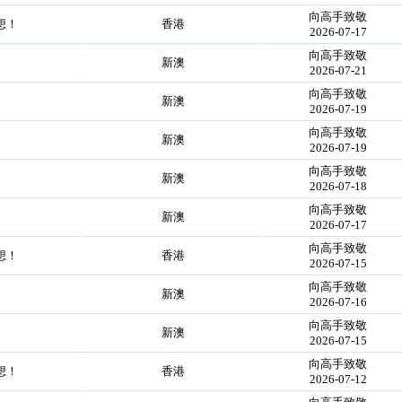
向高手致敬
想！
香港
2026-07-17
向高手致敬
新澳
2026-07-21
向高手致敬
新澳
2026-07-19
向高手致敬
新澳
2026-07-19
向高手致敬
新澳
2026-07-18
向高手致敬
新澳
2026-07-17
向高手致敬
想！
香港
2026-07-15
向高手致敬
新澳
2026-07-16
向高手致敬
新澳
2026-07-15
向高手致敬
想！
香港
2026-07-12