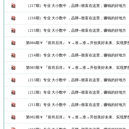
（217期）专业 大小数中 ，品牌─致富在这里，赚钱的好地方
（216期）专业 大小数中 ，品牌─致富在这里，赚钱的好地方
（215期）专业 大小数中 ，品牌─致富在这里，赚钱的好地方
第084期￥ 『前肖后肖』 ￥→准→准→开创美好未来、实现梦
（214期）专业 大小数中 ，品牌─致富在这里，赚钱的好地方
第083期￥ 『前肖后肖』 ￥→准→准→开创美好未来、实现梦
（213期）专业 大小数中 ，品牌─致富在这里，赚钱的好地方
（212期）专业 大小数中 ，品牌─致富在这里，赚钱的好地方
（211期）专业 大小数中 ，品牌─致富在这里，赚钱的好地方
第082期￥ 『前肖后肖』 ￥→准→准→开创美好未来、实现梦