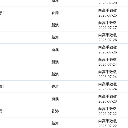
新澳
2026-07-29
向高手致敬
想！
香港
2026-07-25
向高手致敬
新澳
2026-07-27
向高手致敬
新澳
2026-07-26
向高手致敬
新澳
2026-07-26
向高手致敬
新澳
2026-07-24
向高手致敬
新澳
2026-07-24
向高手致敬
想！
香港
2026-07-24
向高手致敬
新澳
2026-07-23
向高手致敬
想！
香港
2026-07-22
向高手致敬
新澳
2026-07-22