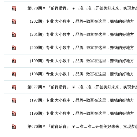
第078期￥ 『前肖后肖』 ￥→准→准→开创美好未来、实现梦
（202期）专业 大小数中 ，品牌─致富在这里，赚钱的好地方
（201期）专业 大小数中 ，品牌─致富在这里，赚钱的好地方
（200期）专业 大小数中 ，品牌─致富在这里，赚钱的好地方
（199期）专业 大小数中 ，品牌─致富在这里，赚钱的好地方
（198期）专业 大小数中 ，品牌─致富在这里，赚钱的好地方
第077期￥ 『前肖后肖』 ￥→准→准→开创美好未来、实现梦
（197期）专业 大小数中 ，品牌─致富在这里，赚钱的好地方
（196期）专业 大小数中 ，品牌─致富在这里，赚钱的好地方
第076期￥ 『前肖后肖』 ￥→准→准→开创美好未来、实现梦