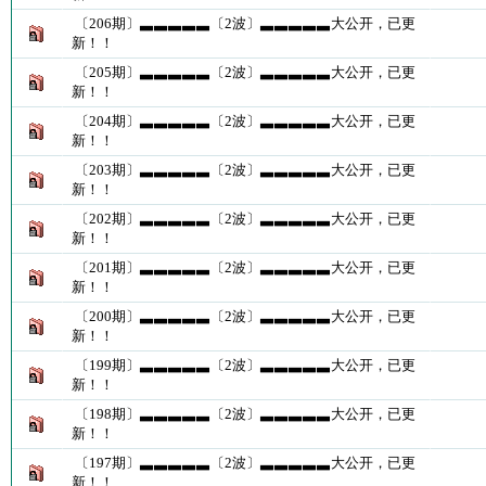
〔206期〕▃▃▃▃▃〔2波〕▃▃▃▃▃大公开，已更
新！！
〔205期〕▃▃▃▃▃〔2波〕▃▃▃▃▃大公开，已更
新！！
〔204期〕▃▃▃▃▃〔2波〕▃▃▃▃▃大公开，已更
新！！
〔203期〕▃▃▃▃▃〔2波〕▃▃▃▃▃大公开，已更
新！！
〔202期〕▃▃▃▃▃〔2波〕▃▃▃▃▃大公开，已更
新！！
〔201期〕▃▃▃▃▃〔2波〕▃▃▃▃▃大公开，已更
新！！
〔200期〕▃▃▃▃▃〔2波〕▃▃▃▃▃大公开，已更
新！！
〔199期〕▃▃▃▃▃〔2波〕▃▃▃▃▃大公开，已更
新！！
〔198期〕▃▃▃▃▃〔2波〕▃▃▃▃▃大公开，已更
新！！
〔197期〕▃▃▃▃▃〔2波〕▃▃▃▃▃大公开，已更
新！！