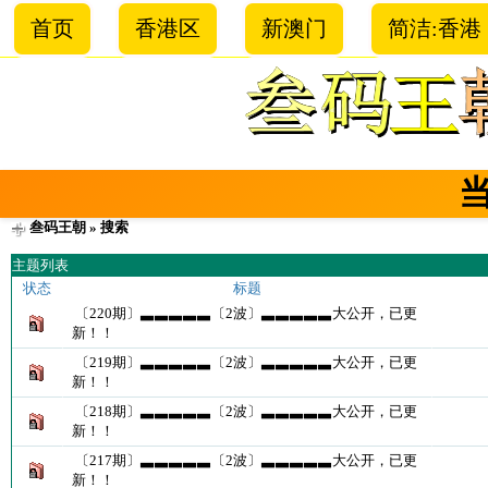
首页
香港区
新澳门
简洁:香港
叁码王朝
» 搜索
主题列表
状态
标题
〔220期〕▃▃▃▃▃〔2波〕▃▃▃▃▃大公开，已更
新！！
〔219期〕▃▃▃▃▃〔2波〕▃▃▃▃▃大公开，已更
新！！
〔218期〕▃▃▃▃▃〔2波〕▃▃▃▃▃大公开，已更
新！！
〔217期〕▃▃▃▃▃〔2波〕▃▃▃▃▃大公开，已更
新！！