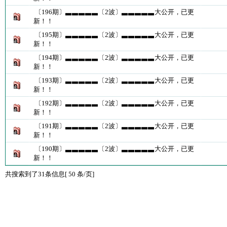
〔196期〕▃▃▃▃▃〔2波〕▃▃▃▃▃大公开，已更
新！！
〔195期〕▃▃▃▃▃〔2波〕▃▃▃▃▃大公开，已更
新！！
〔194期〕▃▃▃▃▃〔2波〕▃▃▃▃▃大公开，已更
新！！
〔193期〕▃▃▃▃▃〔2波〕▃▃▃▃▃大公开，已更
新！！
〔192期〕▃▃▃▃▃〔2波〕▃▃▃▃▃大公开，已更
新！！
〔191期〕▃▃▃▃▃〔2波〕▃▃▃▃▃大公开，已更
新！！
〔190期〕▃▃▃▃▃〔2波〕▃▃▃▃▃大公开，已更
新！！
共搜索到了31条信息[ 50 条/页]