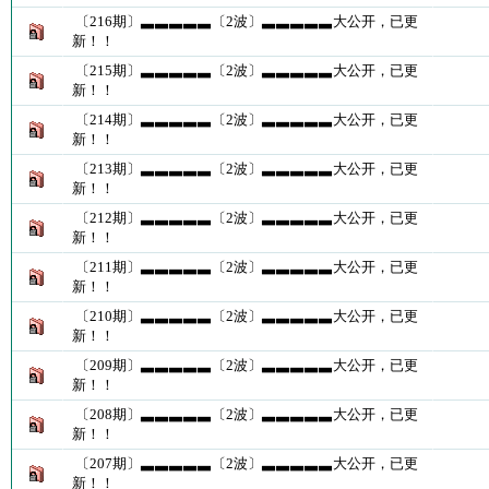
〔216期〕▃▃▃▃▃〔2波〕▃▃▃▃▃大公开，已更
新！！
〔215期〕▃▃▃▃▃〔2波〕▃▃▃▃▃大公开，已更
新！！
〔214期〕▃▃▃▃▃〔2波〕▃▃▃▃▃大公开，已更
新！！
〔213期〕▃▃▃▃▃〔2波〕▃▃▃▃▃大公开，已更
新！！
〔212期〕▃▃▃▃▃〔2波〕▃▃▃▃▃大公开，已更
新！！
〔211期〕▃▃▃▃▃〔2波〕▃▃▃▃▃大公开，已更
新！！
〔210期〕▃▃▃▃▃〔2波〕▃▃▃▃▃大公开，已更
新！！
〔209期〕▃▃▃▃▃〔2波〕▃▃▃▃▃大公开，已更
新！！
〔208期〕▃▃▃▃▃〔2波〕▃▃▃▃▃大公开，已更
新！！
〔207期〕▃▃▃▃▃〔2波〕▃▃▃▃▃大公开，已更
新！！