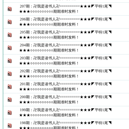
207期：卍我是读书人卍==========★★★◤平特1尾◥
★★★○○○○○○○○○○期期准时发料！
206期：卍我是读书人卍==========★★★◤平特1尾◥
★★★○○○○○○○○○○期期准时发料！
205期：卍我是读书人卍==========★★★◤平特1尾◥
★★★○○○○○○○○○○期期准时发料！
204期：卍我是读书人卍==========★★★◤平特1尾◥
★★★○○○○○○○○○○期期准时发料！
203期：卍我是读书人卍==========★★★◤平特1尾◥
★★★○○○○○○○○○○期期准时发料！
202期：卍我是读书人卍==========★★★◤平特1尾◥
★★★○○○○○○○○○○期期准时发料！
201期：卍我是读书人卍==========★★★◤平特1尾◥
★★★○○○○○○○○○○期期准时发料！
200期：卍我是读书人卍==========★★★◤平特1尾◥
★★★○○○○○○○○○○期期准时发料！
199期：卍我是读书人卍==========★★★◤平特1尾◥
★★★○○○○○○○○○○期期准时发料！
198期：卍我是读书人卍==========★★★◤平特1尾◥
★★★○○○○○○○○○○期期准时发料！