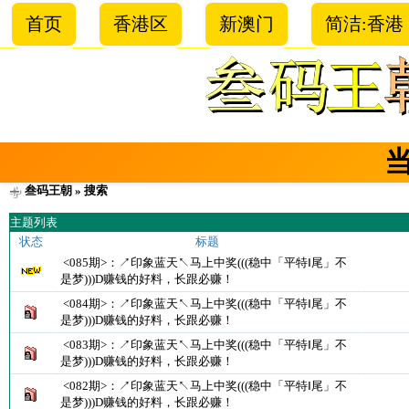
首页
香港区
新澳门
简洁:香港
叁码王朝
» 搜索
主题列表
状态
标题
<085期>：↗印象蓝天↖马上中奖(((稳中「平特Ⅰ尾」不
是梦)))D赚钱的好料，长跟必赚！
<084期>：↗印象蓝天↖马上中奖(((稳中「平特Ⅰ尾」不
是梦)))D赚钱的好料，长跟必赚！
<083期>：↗印象蓝天↖马上中奖(((稳中「平特Ⅰ尾」不
是梦)))D赚钱的好料，长跟必赚！
<082期>：↗印象蓝天↖马上中奖(((稳中「平特Ⅰ尾」不
是梦)))D赚钱的好料，长跟必赚！