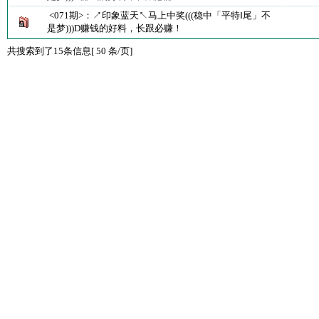
<071期>：↗印象蓝天↖马上中奖(((稳中「平特Ⅰ尾」不
是梦)))D赚钱的好料，长跟必赚！
共搜索到了15条信息[ 50 条/页]