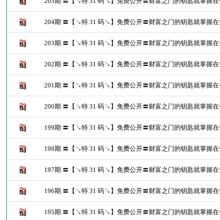
205期 〓【↘特 31 码↘】免费公开〓财富之门的钥匙就掌握
204期 〓【↘特 31 码↘】免费公开〓财富之门的钥匙就掌握
203期 〓【↘特 31 码↘】免费公开〓财富之门的钥匙就掌握
202期 〓【↘特 31 码↘】免费公开〓财富之门的钥匙就掌握
201期 〓【↘特 31 码↘】免费公开〓财富之门的钥匙就掌握
200期 〓【↘特 31 码↘】免费公开〓财富之门的钥匙就掌握
199期 〓【↘特 31 码↘】免费公开〓财富之门的钥匙就掌握
198期 〓【↘特 31 码↘】免费公开〓财富之门的钥匙就掌握
197期 〓【↘特 31 码↘】免费公开〓财富之门的钥匙就掌握
196期 〓【↘特 31 码↘】免费公开〓财富之门的钥匙就掌握
195期 〓【↘特 31 码↘】免费公开〓财富之门的钥匙就掌握