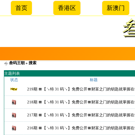
首页
香港区
新澳门
叁码王朝
» 搜索
主题列表
状态
标题
219期 〓【↘特 31 码↘】免费公开〓财富之门的钥匙就掌握
218期 〓【↘特 31 码↘】免费公开〓财富之门的钥匙就掌握
217期 〓【↘特 31 码↘】免费公开〓财富之门的钥匙就掌握
216期 〓【↘特 31 码↘】免费公开〓财富之门的钥匙就掌握