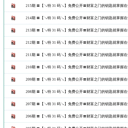
215期 〓【↘特 31 码↘】免费公开〓财富之门的钥匙就掌握
214期 〓【↘特 31 码↘】免费公开〓财富之门的钥匙就掌握
213期 〓【↘特 31 码↘】免费公开〓财富之门的钥匙就掌握
212期 〓【↘特 31 码↘】免费公开〓财富之门的钥匙就掌握
211期 〓【↘特 31 码↘】免费公开〓财富之门的钥匙就掌握
210期 〓【↘特 31 码↘】免费公开〓财富之门的钥匙就掌握
209期 〓【↘特 31 码↘】免费公开〓财富之门的钥匙就掌握
208期 〓【↘特 31 码↘】免费公开〓财富之门的钥匙就掌握
207期 〓【↘特 31 码↘】免费公开〓财富之门的钥匙就掌握
206期 〓【↘特 31 码↘】免费公开〓财富之门的钥匙就掌握