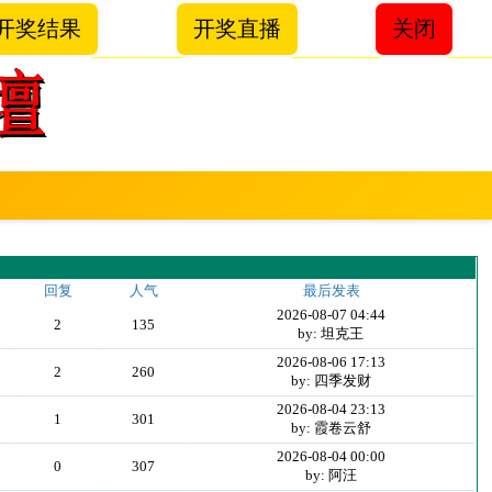
开奖结果
开奖直播
关闭
回复
人气
最后发表
2026-08-07 04:44
2
135
by: 坦克王
2026-08-06 17:13
2
260
by: 四季发财
2026-08-04 23:13
1
301
by: 霞卷云舒
2026-08-04 00:00
0
307
by: 阿汪