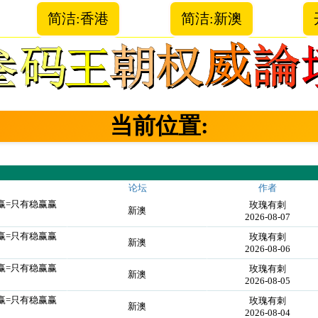
简洁:香港
简洁:新澳
当前位置:
论坛
作者
包赢=只有稳赢赢
玫瑰有刺
新澳
2026-08-07
包赢=只有稳赢赢
玫瑰有刺
新澳
2026-08-06
包赢=只有稳赢赢
玫瑰有刺
新澳
2026-08-05
包赢=只有稳赢赢
玫瑰有刺
新澳
2026-08-04