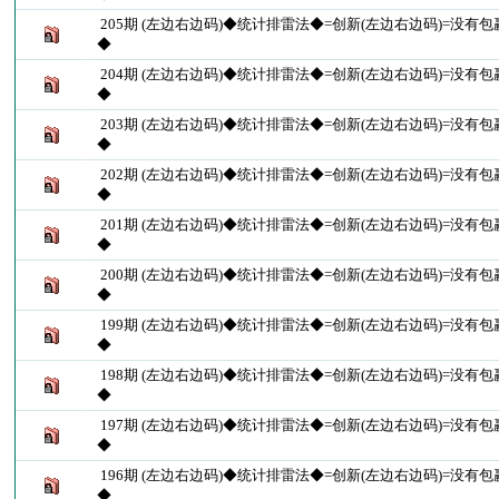
205期 (左边右边码)◆统计排雷法◆=创新(左边右边码)=没有
◆
204期 (左边右边码)◆统计排雷法◆=创新(左边右边码)=没有
◆
203期 (左边右边码)◆统计排雷法◆=创新(左边右边码)=没有
◆
202期 (左边右边码)◆统计排雷法◆=创新(左边右边码)=没有
◆
201期 (左边右边码)◆统计排雷法◆=创新(左边右边码)=没有
◆
200期 (左边右边码)◆统计排雷法◆=创新(左边右边码)=没有
◆
199期 (左边右边码)◆统计排雷法◆=创新(左边右边码)=没有
◆
198期 (左边右边码)◆统计排雷法◆=创新(左边右边码)=没有
◆
197期 (左边右边码)◆统计排雷法◆=创新(左边右边码)=没有
◆
196期 (左边右边码)◆统计排雷法◆=创新(左边右边码)=没有
◆