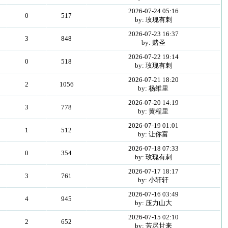
2026-07-24 05:16
0
517
by: 玫瑰有刺
2026-07-23 16:37
3
848
by: 赌圣
2026-07-22 19:14
0
518
by: 玫瑰有刺
2026-07-21 18:20
2
1056
by: 杨维里
2026-07-20 14:19
3
778
by: 黄程里
2026-07-19 01:01
1
512
by: 让你富
2026-07-18 07:33
0
354
by: 玫瑰有刺
2026-07-17 18:17
3
761
by: 小轩轩
2026-07-16 03:49
4
945
by: 压力山大
2026-07-15 02:10
2
652
by: 苦尽甘来