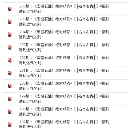
206期：《宏盛石油》绝对精彩=【╟右肖右肖╢】=福到
财到运气的到！
205期：《宏盛石油》绝对精彩=【╟右肖右肖╢】=福到
财到运气的到！
204期：《宏盛石油》绝对精彩=【╟右肖右肖╢】=福到
财到运气的到！
203期：《宏盛石油》绝对精彩=【╟右肖右肖╢】=福到
财到运气的到！
202期：《宏盛石油》绝对精彩=【╟右肖右肖╢】=福到
财到运气的到！
201期：《宏盛石油》绝对精彩=【╟右肖右肖╢】=福到
财到运气的到！
200期：《宏盛石油》绝对精彩=【╟右肖右肖╢】=福到
财到运气的到！
199期：《宏盛石油》绝对精彩=【╟右肖右肖╢】=福到
财到运气的到！
198期：《宏盛石油》绝对精彩=【╟右肖右肖╢】=福到
财到运气的到！
197期：《宏盛石油》绝对精彩=【╟右肖右肖╢】=福到
财到运气的到！