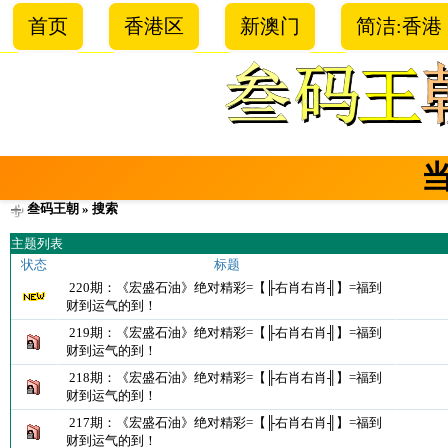
首页
香港区
新澳门
简洁:香港
叁码王朝
» 搜索
主题列表
状态
标题
220期：《宏盛石油》绝对精彩=【╟右肖右肖╢】=福到
财到运气的到！
219期：《宏盛石油》绝对精彩=【╟右肖右肖╢】=福到
财到运气的到！
218期：《宏盛石油》绝对精彩=【╟右肖右肖╢】=福到
财到运气的到！
217期：《宏盛石油》绝对精彩=【╟右肖右肖╢】=福到
财到运气的到！