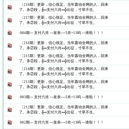
〔218期〕更新，信心很足。当年轰动全网的人，回来
了。杀②段，╬═支付六肖═╬出征，寸草不生。
〔217期〕更新，信心很足。当年轰动全网的人，回来
了。杀②段，╬═支付六肖═╬出征，寸草不生。
084期--- 支付六肖 ---发表----5肖+13码 ---准啦！！！
〔216期〕更新，信心很足。当年轰动全网的人，回来
了。杀②段，╬═支付六肖═╬出征，寸草不生。
〔215期〕更新，信心很足。当年轰动全网的人，回来
了。杀②段，╬═支付六肖═╬出征，寸草不生。
〔214期〕更新，信心很足。当年轰动全网的人，回来
了。杀②段，╬═支付六肖═╬出征，寸草不生。
〔213期〕更新，信心很足。当年轰动全网的人，回来
了。杀②段，╬═支付六肖═╬出征，寸草不生。
083期--- 支付六肖 ---发表----5肖+13码 ---准啦！！！
〔212期〕更新，信心很足。当年轰动全网的人，回来
了。杀②段，╬═支付六肖═╬出征，寸草不生。
082期--- 支付六肖 ---发表----5肖+13码 ---准啦！！！