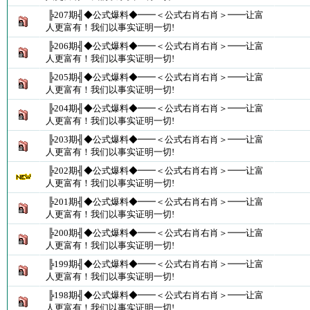
╠207期╣◆公式爆料◆━━＜公式右肖右肖＞━━让富
人更富有！我们以事实证明一切!
╠206期╣◆公式爆料◆━━＜公式右肖右肖＞━━让富
人更富有！我们以事实证明一切!
╠205期╣◆公式爆料◆━━＜公式右肖右肖＞━━让富
人更富有！我们以事实证明一切!
╠204期╣◆公式爆料◆━━＜公式右肖右肖＞━━让富
人更富有！我们以事实证明一切!
╠203期╣◆公式爆料◆━━＜公式右肖右肖＞━━让富
人更富有！我们以事实证明一切!
╠202期╣◆公式爆料◆━━＜公式右肖右肖＞━━让富
人更富有！我们以事实证明一切!
╠201期╣◆公式爆料◆━━＜公式右肖右肖＞━━让富
人更富有！我们以事实证明一切!
╠200期╣◆公式爆料◆━━＜公式右肖右肖＞━━让富
人更富有！我们以事实证明一切!
╠199期╣◆公式爆料◆━━＜公式右肖右肖＞━━让富
人更富有！我们以事实证明一切!
╠198期╣◆公式爆料◆━━＜公式右肖右肖＞━━让富
人更富有！我们以事实证明一切!