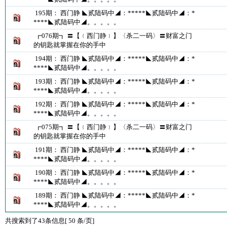
195期： 西门静 ◣贰陆码中◢：*****◣贰陆码中◢：*
****◣贰陆码中◢。。。。。
┏076期┓ 〓【﹛西门静﹜】〈杀二一码〉〓财富之门
的钥匙就掌握在你的手中
194期： 西门静 ◣贰陆码中◢：*****◣贰陆码中◢：*
****◣贰陆码中◢。。。。。
193期： 西门静 ◣贰陆码中◢：*****◣贰陆码中◢：*
****◣贰陆码中◢。。。。。
192期： 西门静 ◣贰陆码中◢：*****◣贰陆码中◢：*
****◣贰陆码中◢。。。。。
┏075期┓ 〓【﹛西门静﹜】〈杀二一码〉〓财富之门
的钥匙就掌握在你的手中
191期： 西门静 ◣贰陆码中◢：*****◣贰陆码中◢：*
****◣贰陆码中◢。。。。。
190期： 西门静 ◣贰陆码中◢：*****◣贰陆码中◢：*
****◣贰陆码中◢。。。。。
189期： 西门静 ◣贰陆码中◢：*****◣贰陆码中◢：*
****◣贰陆码中◢。。。。。
共搜索到了43条信息[ 50 条/页]