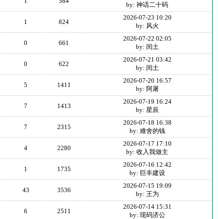
1
584
by: 神话二十码
2026-07-23 10:20
1
824
by: 风火
2026-07-22 02:05
0
661
by: 闰土
2026-07-21 03:42
0
622
by: 闰土
2026-07-20 16:57
5
1411
by: 阿屠
2026-07-19 16:24
7
1413
by: 星辰
2026-07-18 16:38
7
2315
by: 难舍的钱
2026-07-17 17:10
4
2280
by: 收入我做主
2026-07-16 12:42
1
1735
by: 巨丰建设
2026-07-15 19:09
43
3536
by: 王为
2026-07-14 15:31
6
2511
by: 现码济公