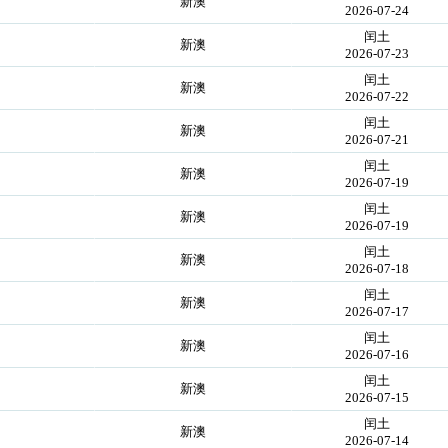
新澳
2026-07-24
闰土
新澳
2026-07-23
闰土
新澳
2026-07-22
闰土
新澳
2026-07-21
闰土
新澳
2026-07-19
闰土
新澳
2026-07-19
闰土
新澳
2026-07-18
闰土
新澳
2026-07-17
闰土
新澳
2026-07-16
闰土
新澳
2026-07-15
闰土
新澳
2026-07-14