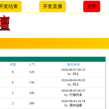
开奖结果
开奖直播
关闭
回复
人气
最后发表
2026-08-07 00:23
0
126
by: 闰土
2026-08-06 09:05
0
136
by: 闰土
2026-08-05 00:57
1
246
by: 打撒所多
2026-08-04 18:18
2
269
by: 爱的温暖