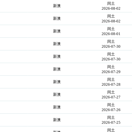
闰土
新澳
2026-08-02
闰土
新澳
2026-08-02
闰土
新澳
2026-08-01
闰土
新澳
2026-07-30
闰土
新澳
2026-07-30
闰土
新澳
2026-07-29
闰土
新澳
2026-07-28
闰土
新澳
2026-07-27
闰土
新澳
2026-07-26
闰土
新澳
2026-07-25
闰土