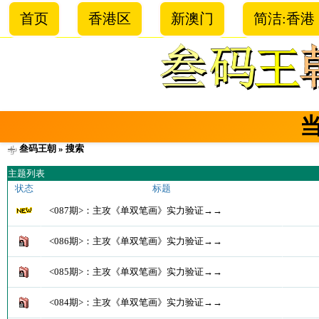
首页
香港区
新澳门
简洁:香港
叁码王朝
» 搜索
主题列表
状态
标题
<087期>：主攻《单双笔画》实力验证→→
<086期>：主攻《单双笔画》实力验证→→
<085期>：主攻《单双笔画》实力验证→→
<084期>：主攻《单双笔画》实力验证→→