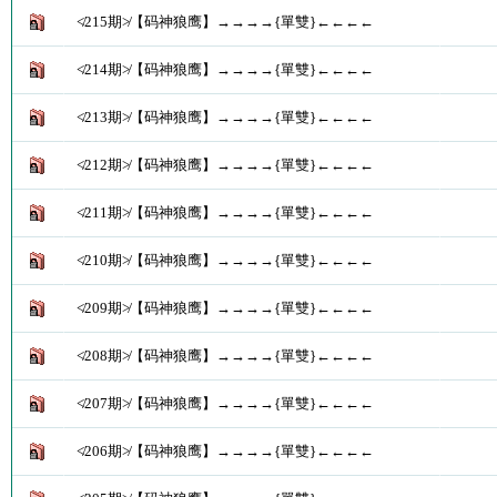
≮215期≯【码神狼鹰】→→→→{單雙}←←←←
≮214期≯【码神狼鹰】→→→→{單雙}←←←←
≮213期≯【码神狼鹰】→→→→{單雙}←←←←
≮212期≯【码神狼鹰】→→→→{單雙}←←←←
≮211期≯【码神狼鹰】→→→→{單雙}←←←←
≮210期≯【码神狼鹰】→→→→{單雙}←←←←
≮209期≯【码神狼鹰】→→→→{單雙}←←←←
≮208期≯【码神狼鹰】→→→→{單雙}←←←←
≮207期≯【码神狼鹰】→→→→{單雙}←←←←
≮206期≯【码神狼鹰】→→→→{單雙}←←←←