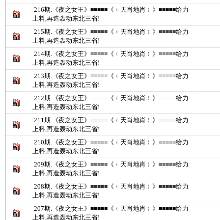
216期.《夜之女王》≡≡≡≡≡《﹛天肖地肖﹜》≡≡≡≡≡给力
上料,再造轰动东北三省!
215期.《夜之女王》≡≡≡≡≡《﹛天肖地肖﹜》≡≡≡≡≡给力
上料,再造轰动东北三省!
214期.《夜之女王》≡≡≡≡≡《﹛天肖地肖﹜》≡≡≡≡≡给力
上料,再造轰动东北三省!
213期.《夜之女王》≡≡≡≡≡《﹛天肖地肖﹜》≡≡≡≡≡给力
上料,再造轰动东北三省!
212期.《夜之女王》≡≡≡≡≡《﹛天肖地肖﹜》≡≡≡≡≡给力
上料,再造轰动东北三省!
211期.《夜之女王》≡≡≡≡≡《﹛天肖地肖﹜》≡≡≡≡≡给力
上料,再造轰动东北三省!
210期.《夜之女王》≡≡≡≡≡《﹛天肖地肖﹜》≡≡≡≡≡给力
上料,再造轰动东北三省!
209期.《夜之女王》≡≡≡≡≡《﹛天肖地肖﹜》≡≡≡≡≡给力
上料,再造轰动东北三省!
208期.《夜之女王》≡≡≡≡≡《﹛天肖地肖﹜》≡≡≡≡≡给力
上料,再造轰动东北三省!
207期.《夜之女王》≡≡≡≡≡《﹛天肖地肖﹜》≡≡≡≡≡给力
上料,再造轰动东北三省!