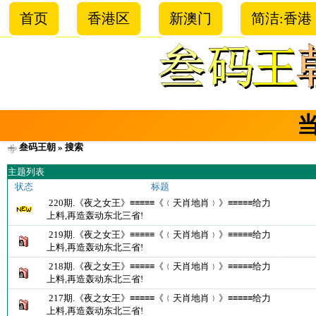
首页
香港区
新澳门
简洁:香港
叁码王朝
» 搜索
主题列表
状态
标题
220期.《夜之女王》≡≡≡≡≡《﹛天肖地肖﹜》≡≡≡≡≡给力
上料,再造轰动东北三省!
219期.《夜之女王》≡≡≡≡≡《﹛天肖地肖﹜》≡≡≡≡≡给力
上料,再造轰动东北三省!
218期.《夜之女王》≡≡≡≡≡《﹛天肖地肖﹜》≡≡≡≡≡给力
上料,再造轰动东北三省!
217期.《夜之女王》≡≡≡≡≡《﹛天肖地肖﹜》≡≡≡≡≡给力
上料,再造轰动东北三省!