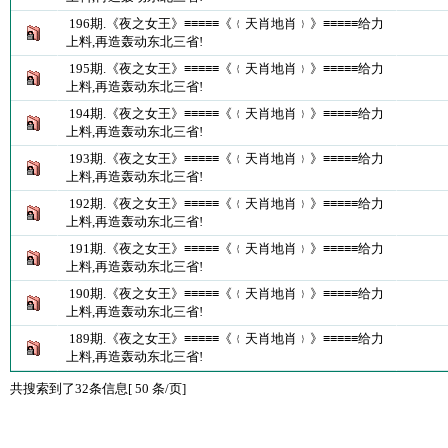
196期.《夜之女王》≡≡≡≡≡《﹛天肖地肖﹜》≡≡≡≡≡给力
上料,再造轰动东北三省!
195期.《夜之女王》≡≡≡≡≡《﹛天肖地肖﹜》≡≡≡≡≡给力
上料,再造轰动东北三省!
194期.《夜之女王》≡≡≡≡≡《﹛天肖地肖﹜》≡≡≡≡≡给力
上料,再造轰动东北三省!
193期.《夜之女王》≡≡≡≡≡《﹛天肖地肖﹜》≡≡≡≡≡给力
上料,再造轰动东北三省!
192期.《夜之女王》≡≡≡≡≡《﹛天肖地肖﹜》≡≡≡≡≡给力
上料,再造轰动东北三省!
191期.《夜之女王》≡≡≡≡≡《﹛天肖地肖﹜》≡≡≡≡≡给力
上料,再造轰动东北三省!
190期.《夜之女王》≡≡≡≡≡《﹛天肖地肖﹜》≡≡≡≡≡给力
上料,再造轰动东北三省!
189期.《夜之女王》≡≡≡≡≡《﹛天肖地肖﹜》≡≡≡≡≡给力
上料,再造轰动东北三省!
共搜索到了32条信息[ 50 条/页]