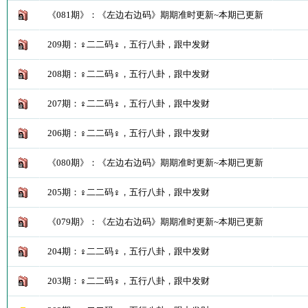
《081期》：《左边右边码》期期准时更新~本期已更新
209期：♀二二码♀，五行八卦，跟中发财
208期：♀二二码♀，五行八卦，跟中发财
207期：♀二二码♀，五行八卦，跟中发财
206期：♀二二码♀，五行八卦，跟中发财
《080期》：《左边右边码》期期准时更新~本期已更新
205期：♀二二码♀，五行八卦，跟中发财
《079期》：《左边右边码》期期准时更新~本期已更新
204期：♀二二码♀，五行八卦，跟中发财
203期：♀二二码♀，五行八卦，跟中发财