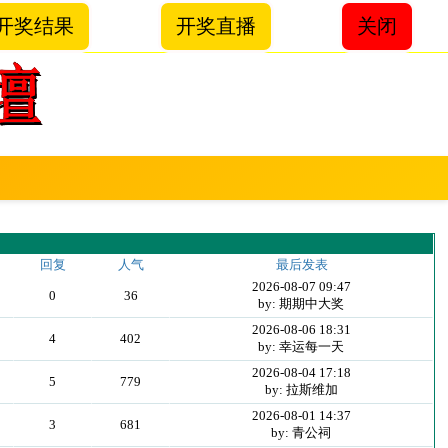
开奖结果
开奖直播
关闭
回复
人气
最后发表
2026-08-07 09:47
0
36
by: 期期中大奖
2026-08-06 18:31
4
402
by: 幸运每一天
2026-08-04 17:18
5
779
by: 拉斯维加
2026-08-01 14:37
3
681
by: 青公祠