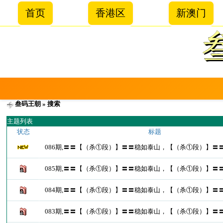
首页
香港区
新澳门
叁码王朝
» 搜索
主题列表
状态
标题
086期,〓〓【（杀①段）】〓〓稳如泰山，【（杀①段）】〓
085期,〓〓【（杀①段）】〓〓稳如泰山，【（杀①段）】〓
084期,〓〓【（杀①段）】〓〓稳如泰山，【（杀①段）】〓
083期,〓〓【（杀①段）】〓〓稳如泰山，【（杀①段）】〓