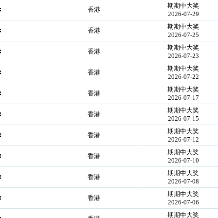
期期中大奖
〓
香港
2026-07-29
期期中大奖
〓
香港
2026-07-25
期期中大奖
〓
香港
2026-07-23
期期中大奖
〓
香港
2026-07-22
期期中大奖
〓
香港
2026-07-17
期期中大奖
〓
香港
2026-07-15
期期中大奖
〓
香港
2026-07-12
期期中大奖
〓
香港
2026-07-10
期期中大奖
〓
香港
2026-07-08
期期中大奖
〓
香港
2026-07-06
期期中大奖