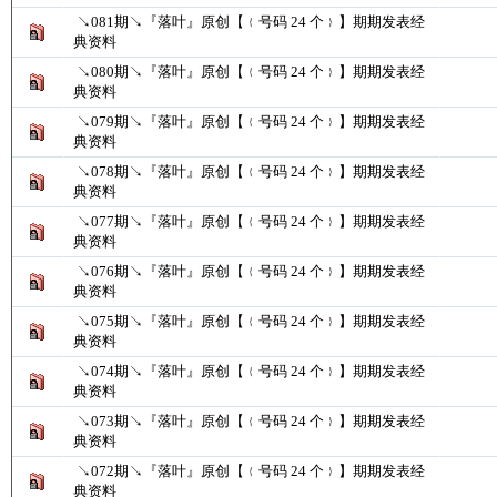
↘081期↘『落叶』原创【﹛号码 24 个﹜】期期发表经
典资料
↘080期↘『落叶』原创【﹛号码 24 个﹜】期期发表经
典资料
↘079期↘『落叶』原创【﹛号码 24 个﹜】期期发表经
典资料
↘078期↘『落叶』原创【﹛号码 24 个﹜】期期发表经
典资料
↘077期↘『落叶』原创【﹛号码 24 个﹜】期期发表经
典资料
↘076期↘『落叶』原创【﹛号码 24 个﹜】期期发表经
典资料
↘075期↘『落叶』原创【﹛号码 24 个﹜】期期发表经
典资料
↘074期↘『落叶』原创【﹛号码 24 个﹜】期期发表经
典资料
↘073期↘『落叶』原创【﹛号码 24 个﹜】期期发表经
典资料
↘072期↘『落叶』原创【﹛号码 24 个﹜】期期发表经
典资料