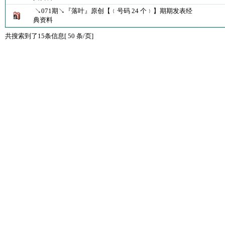
↘071期↘『落叶』原创【﹛号码 24 个﹜】期期发表经
典资料
共搜索到了15条信息[ 50 条/页]