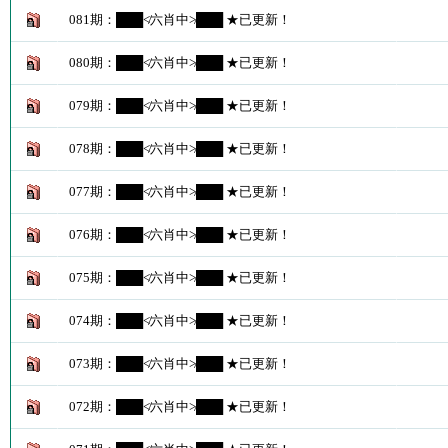
081期：███≮六肖中≯███ ★已更新！
080期：███≮六肖中≯███ ★已更新！
079期：███≮六肖中≯███ ★已更新！
078期：███≮六肖中≯███ ★已更新！
077期：███≮六肖中≯███ ★已更新！
076期：███≮六肖中≯███ ★已更新！
075期：███≮六肖中≯███ ★已更新！
074期：███≮六肖中≯███ ★已更新！
073期：███≮六肖中≯███ ★已更新！
072期：███≮六肖中≯███ ★已更新！