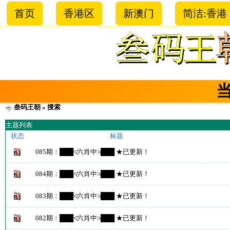
首页
香港区
新澳门
简洁:香港
叁码王朝
» 搜索
主题列表
状态
标题
085期：███≮六肖中≯███ ★已更新！
084期：███≮六肖中≯███ ★已更新！
083期：███≮六肖中≯███ ★已更新！
082期：███≮六肖中≯███ ★已更新！