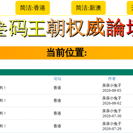
简洁:香港
简洁:新澳
当前位置:
论坛
作者
亲亲小兔子
中料！
香港
2026-08-05
亲亲小兔子
中料！
香港
2026-08-02
亲亲小兔子
中料！
香港
2026-07-30
亲亲小兔子
中料！
香港
2026-07-29