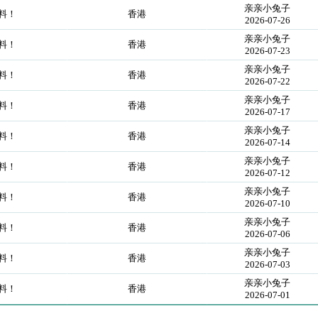
亲亲小兔子
中料！
香港
2026-07-26
亲亲小兔子
中料！
香港
2026-07-23
亲亲小兔子
中料！
香港
2026-07-22
亲亲小兔子
中料！
香港
2026-07-17
亲亲小兔子
中料！
香港
2026-07-14
亲亲小兔子
中料！
香港
2026-07-12
亲亲小兔子
中料！
香港
2026-07-10
亲亲小兔子
中料！
香港
2026-07-06
亲亲小兔子
中料！
香港
2026-07-03
亲亲小兔子
中料！
香港
2026-07-01