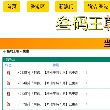
首页
香港区
新澳门
简洁:香港
叁码王朝
» 搜索
主题列表
状态
标题
╞ 085期╡『阿伟』【精准平特 1 尾】已更新！！！
╞ 084期╡『阿伟』【精准平特 1 尾】已更新！！！
╞ 083期╡『阿伟』【精准平特 1 尾】已更新！！！
╞ 082期╡『阿伟』【精准平特 1 尾】已更新！！！