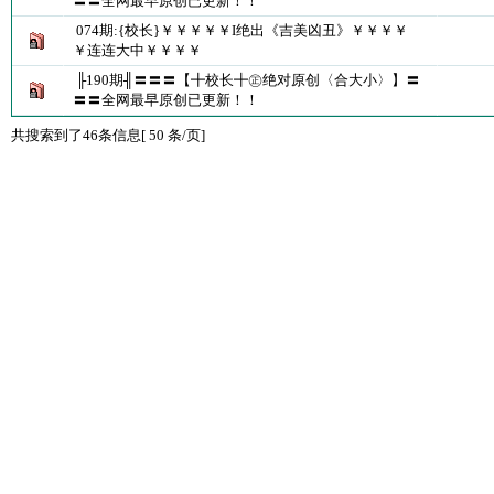
〓〓全网最早原创已更新！！
074期:{校长}￥￥￥￥￥I绝出《吉美凶丑》￥￥￥￥
￥连连大中￥￥￥￥
╟190期╢〓〓〓【╋校长╋㊣绝对原创〈合大小〉】〓
〓〓全网最早原创已更新！！
共搜索到了46条信息[ 50 条/页]