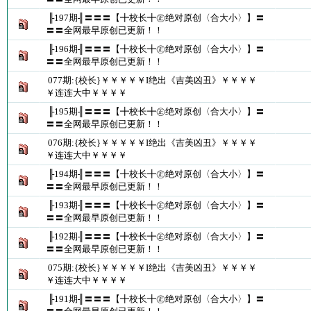
╟197期╢〓〓〓【╋校长╋㊣绝对原创〈合大小〉】〓
〓〓全网最早原创已更新！！
╟196期╢〓〓〓【╋校长╋㊣绝对原创〈合大小〉】〓
〓〓全网最早原创已更新！！
077期:{校长}￥￥￥￥￥I绝出《吉美凶丑》￥￥￥￥
￥连连大中￥￥￥￥
╟195期╢〓〓〓【╋校长╋㊣绝对原创〈合大小〉】〓
〓〓全网最早原创已更新！！
076期:{校长}￥￥￥￥￥I绝出《吉美凶丑》￥￥￥￥
￥连连大中￥￥￥￥
╟194期╢〓〓〓【╋校长╋㊣绝对原创〈合大小〉】〓
〓〓全网最早原创已更新！！
╟193期╢〓〓〓【╋校长╋㊣绝对原创〈合大小〉】〓
〓〓全网最早原创已更新！！
╟192期╢〓〓〓【╋校长╋㊣绝对原创〈合大小〉】〓
〓〓全网最早原创已更新！！
075期:{校长}￥￥￥￥￥I绝出《吉美凶丑》￥￥￥￥
￥连连大中￥￥￥￥
╟191期╢〓〓〓【╋校长╋㊣绝对原创〈合大小〉】〓