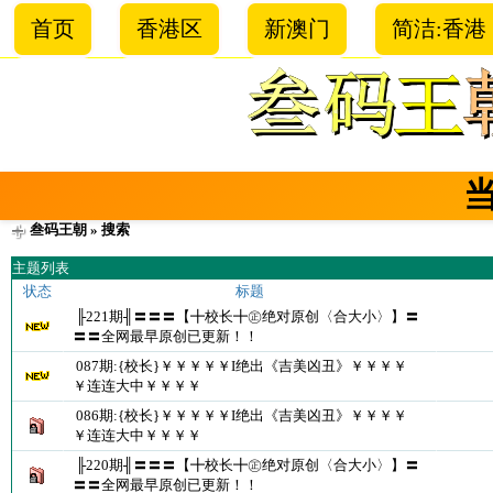
首页
香港区
新澳门
简洁:香港
叁码王朝
» 搜索
主题列表
状态
标题
╟221期╢〓〓〓【╋校长╋㊣绝对原创〈合大小〉】〓
〓〓全网最早原创已更新！！
087期:{校长}￥￥￥￥￥I绝出《吉美凶丑》￥￥￥￥
￥连连大中￥￥￥￥
086期:{校长}￥￥￥￥￥I绝出《吉美凶丑》￥￥￥￥
￥连连大中￥￥￥￥
╟220期╢〓〓〓【╋校长╋㊣绝对原创〈合大小〉】〓
〓〓全网最早原创已更新！！