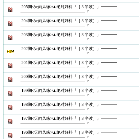
205期≮天雨风缘≯▲绝对好料『［ 3 半波］』━━━━
━━━━━━━━━━━━━━━━『
204期≮天雨风缘≯▲绝对好料『［ 3 半波］』━━━━
━━━━━━━━━━━━━━━━『
203期≮天雨风缘≯▲绝对好料『［ 3 半波］』━━━━
━━━━━━━━━━━━━━━━『
202期≮天雨风缘≯▲绝对好料『［ 3 半波］』━━━━
━━━━━━━━━━━━━━━━『
201期≮天雨风缘≯▲绝对好料『［ 3 半波］』━━━━
━━━━━━━━━━━━━━━━『
200期≮天雨风缘≯▲绝对好料『［ 3 半波］』━━━━
━━━━━━━━━━━━━━━━『
199期≮天雨风缘≯▲绝对好料『［ 3 半波］』━━━━
━━━━━━━━━━━━━━━━『
198期≮天雨风缘≯▲绝对好料『［ 3 半波］』━━━━
━━━━━━━━━━━━━━━━『
197期≮天雨风缘≯▲绝对好料『［ 3 半波］』━━━━
━━━━━━━━━━━━━━━━『
196期≮天雨风缘≯▲绝对好料『［ 3 半波］』━━━━
━━━━━━━━━━━━━━━━『