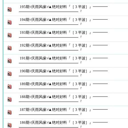
195期≮天雨风缘≯▲绝对好料『［ 3 半波］』━━━━
━━━━━━━━━━━━━━━━『
194期≮天雨风缘≯▲绝对好料『［ 3 半波］』━━━━
━━━━━━━━━━━━━━━━『
193期≮天雨风缘≯▲绝对好料『［ 3 半波］』━━━━
━━━━━━━━━━━━━━━━『
192期≮天雨风缘≯▲绝对好料『［ 3 半波］』━━━━
━━━━━━━━━━━━━━━━『
191期≮天雨风缘≯▲绝对好料『［ 3 半波］』━━━━
━━━━━━━━━━━━━━━━『
190期≮天雨风缘≯▲绝对好料『［ 3 半波］』━━━━
━━━━━━━━━━━━━━━━『
189期≮天雨风缘≯▲绝对好料『［ 3 半波］』━━━━
━━━━━━━━━━━━━━━━『
188期≮天雨风缘≯▲绝对好料『［ 3 半波］』━━━━
━━━━━━━━━━━━━━━━『
187期≮天雨风缘≯▲绝对好料『［ 3 半波］』━━━━
━━━━━━━━━━━━━━━━『
186期≮天雨风缘≯▲绝对好料『［ 3 半波］』━━━━
━━━━━━━━━━━━━━━━『