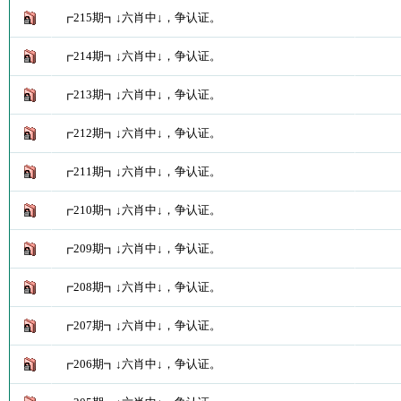
┏215期┓↓六肖中↓，争认证。
┏214期┓↓六肖中↓，争认证。
┏213期┓↓六肖中↓，争认证。
┏212期┓↓六肖中↓，争认证。
┏211期┓↓六肖中↓，争认证。
┏210期┓↓六肖中↓，争认证。
┏209期┓↓六肖中↓，争认证。
┏208期┓↓六肖中↓，争认证。
┏207期┓↓六肖中↓，争认证。
┏206期┓↓六肖中↓，争认证。