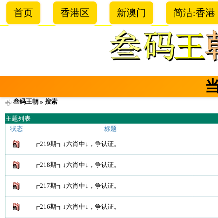
首页
香港区
新澳门
简洁:香港
叁码王朝
» 搜索
主题列表
状态
标题
┏219期┓↓六肖中↓，争认证。
┏218期┓↓六肖中↓，争认证。
┏217期┓↓六肖中↓，争认证。
┏216期┓↓六肖中↓，争认证。