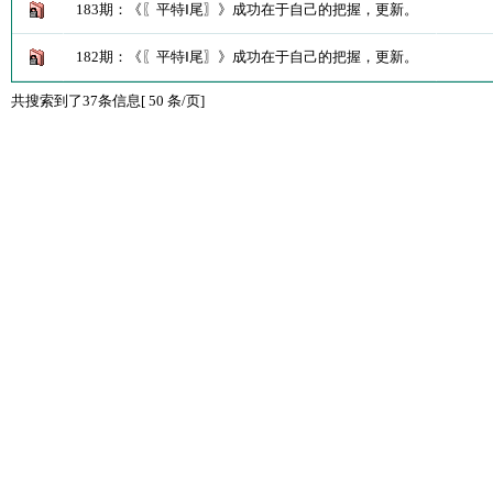
183期：《〖平特Ⅰ尾〗》成功在于自己的把握，更新。
182期：《〖平特Ⅰ尾〗》成功在于自己的把握，更新。
共搜索到了37条信息[ 50 条/页]