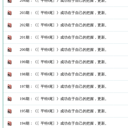
204期：《〖平特Ⅰ尾〗》成功在于自己的把握，更新。
203期：《〖平特Ⅰ尾〗》成功在于自己的把握，更新。
202期：《〖平特Ⅰ尾〗》成功在于自己的把握，更新。
201期：《〖平特Ⅰ尾〗》成功在于自己的把握，更新。
200期：《〖平特Ⅰ尾〗》成功在于自己的把握，更新。
199期：《〖平特Ⅰ尾〗》成功在于自己的把握，更新。
198期：《〖平特Ⅰ尾〗》成功在于自己的把握，更新。
197期：《〖平特Ⅰ尾〗》成功在于自己的把握，更新。
196期：《〖平特Ⅰ尾〗》成功在于自己的把握，更新。
195期：《〖平特Ⅰ尾〗》成功在于自己的把握，更新。
194期：《〖平特Ⅰ尾〗》成功在于自己的把握，更新。