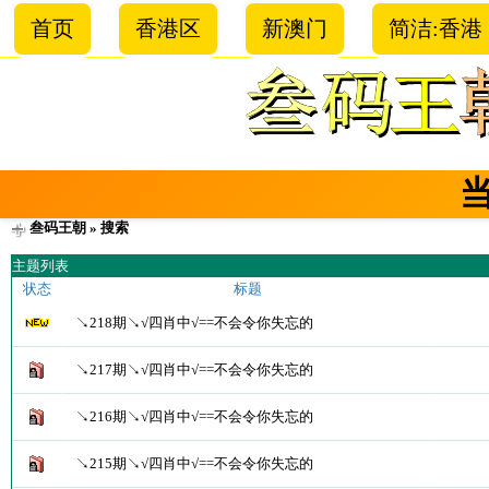
首页
香港区
新澳门
简洁:香港
叁码王朝
» 搜索
主题列表
状态
标题
↘218期↘√四肖中√==不会令你失忘的
↘217期↘√四肖中√==不会令你失忘的
↘216期↘√四肖中√==不会令你失忘的
↘215期↘√四肖中√==不会令你失忘的