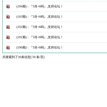
(194期)：『5肖+8码』,支持论坛！
(193期)：『5肖+8码』,支持论坛！
(192期)：『5肖+8码』,支持论坛！
(191期)：『5肖+8码』,支持论坛！
(190期)：『5肖+8码』,支持论坛！
共搜索到了30条信息[ 50 条/页]