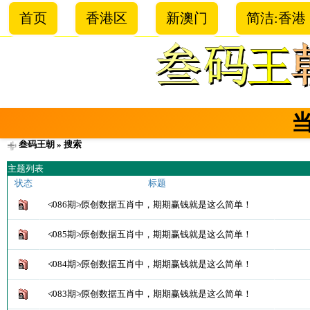
首页
香港区
新澳门
简洁:香港
叁码王朝
» 搜索
主题列表
状态
标题
≮086期≯原创数据五肖中，期期赢钱就是这么简单！
≮085期≯原创数据五肖中，期期赢钱就是这么简单！
≮084期≯原创数据五肖中，期期赢钱就是这么简单！
≮083期≯原创数据五肖中，期期赢钱就是这么简单！