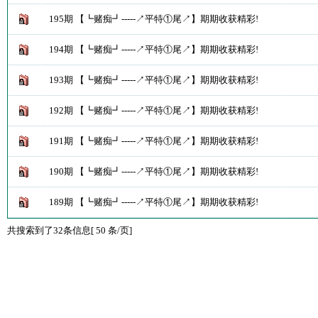
195期 【┗赌痴┛-----↗平特①尾↗】期期收获精彩!
194期 【┗赌痴┛-----↗平特①尾↗】期期收获精彩!
193期 【┗赌痴┛-----↗平特①尾↗】期期收获精彩!
192期 【┗赌痴┛-----↗平特①尾↗】期期收获精彩!
191期 【┗赌痴┛-----↗平特①尾↗】期期收获精彩!
190期 【┗赌痴┛-----↗平特①尾↗】期期收获精彩!
189期 【┗赌痴┛-----↗平特①尾↗】期期收获精彩!
共搜索到了32条信息[ 50 条/页]