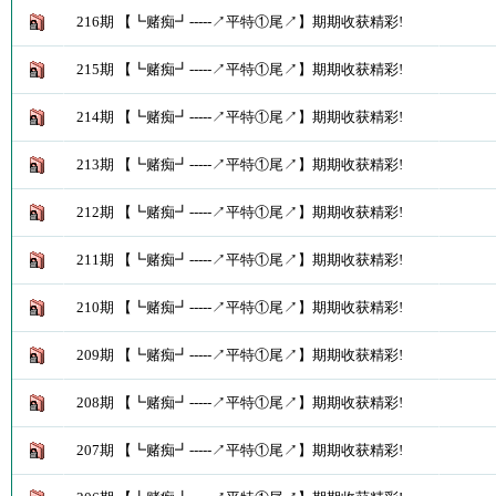
216期 【┗赌痴┛-----↗平特①尾↗】期期收获精彩!
215期 【┗赌痴┛-----↗平特①尾↗】期期收获精彩!
214期 【┗赌痴┛-----↗平特①尾↗】期期收获精彩!
213期 【┗赌痴┛-----↗平特①尾↗】期期收获精彩!
212期 【┗赌痴┛-----↗平特①尾↗】期期收获精彩!
211期 【┗赌痴┛-----↗平特①尾↗】期期收获精彩!
210期 【┗赌痴┛-----↗平特①尾↗】期期收获精彩!
209期 【┗赌痴┛-----↗平特①尾↗】期期收获精彩!
208期 【┗赌痴┛-----↗平特①尾↗】期期收获精彩!
207期 【┗赌痴┛-----↗平特①尾↗】期期收获精彩!