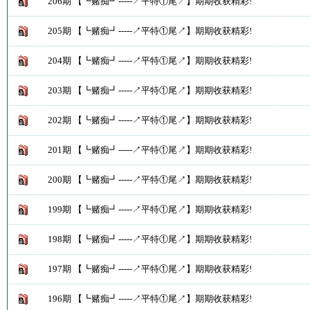
206期 【┗赌痴┛-----↗平特①尾↗】期期收获精彩!
205期 【┗赌痴┛-----↗平特①尾↗】期期收获精彩!
204期 【┗赌痴┛-----↗平特①尾↗】期期收获精彩!
203期 【┗赌痴┛-----↗平特①尾↗】期期收获精彩!
202期 【┗赌痴┛-----↗平特①尾↗】期期收获精彩!
201期 【┗赌痴┛-----↗平特①尾↗】期期收获精彩!
200期 【┗赌痴┛-----↗平特①尾↗】期期收获精彩!
199期 【┗赌痴┛-----↗平特①尾↗】期期收获精彩!
198期 【┗赌痴┛-----↗平特①尾↗】期期收获精彩!
197期 【┗赌痴┛-----↗平特①尾↗】期期收获精彩!
196期 【┗赌痴┛-----↗平特①尾↗】期期收获精彩!