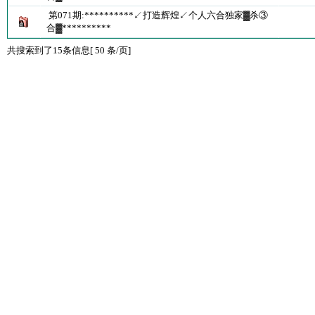
第071期:**********↙打造辉煌↙个人六合独家▓杀③
合▓**********
共搜索到了15条信息[ 50 条/页]