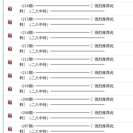
<216期> ━━━━━━━━━━━━━━ 〖强烈推荐此
料〗（二八中特）━━━━━━━━━━━━━━
<215期> ━━━━━━━━━━━━━━ 〖强烈推荐此
料〗（二八中特）━━━━━━━━━━━━━━
<214期> ━━━━━━━━━━━━━━ 〖强烈推荐此
料〗（二八中特）━━━━━━━━━━━━━━
<213期> ━━━━━━━━━━━━━━ 〖强烈推荐此
料〗（二八中特）━━━━━━━━━━━━━━
<212期> ━━━━━━━━━━━━━━ 〖强烈推荐此
料〗（二八中特）━━━━━━━━━━━━━━
<211期> ━━━━━━━━━━━━━━ 〖强烈推荐此
料〗（二八中特）━━━━━━━━━━━━━━
<210期> ━━━━━━━━━━━━━━ 〖强烈推荐此
料〗（二八中特）━━━━━━━━━━━━━━
<209期> ━━━━━━━━━━━━━━ 〖强烈推荐此
料〗（二八中特）━━━━━━━━━━━━━━
<208期> ━━━━━━━━━━━━━━ 〖强烈推荐此
料〗（二八中特）━━━━━━━━━━━━━━
<207期> ━━━━━━━━━━━━━━ 〖强烈推荐此
料〗（二八中特）━━━━━━━━━━━━━━