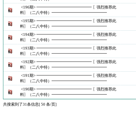
<196期> ━━━━━━━━━━━━━━ 〖强烈推荐此
料〗（二八中特）━━━━━━━━━━━━━━
<195期> ━━━━━━━━━━━━━━ 〖强烈推荐此
料〗（二八中特）━━━━━━━━━━━━━━
<194期> ━━━━━━━━━━━━━━ 〖强烈推荐此
料〗（二八中特）━━━━━━━━━━━━━━
<193期> ━━━━━━━━━━━━━━ 〖强烈推荐此
料〗（二八中特）━━━━━━━━━━━━━━
<192期> ━━━━━━━━━━━━━━ 〖强烈推荐此
料〗（二八中特）━━━━━━━━━━━━━━
<191期> ━━━━━━━━━━━━━━ 〖强烈推荐此
料〗（二八中特）━━━━━━━━━━━━━━
<190期> ━━━━━━━━━━━━━━ 〖强烈推荐此
料〗（二八中特）━━━━━━━━━━━━━━
共搜索到了31条信息[ 50 条/页]