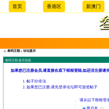
首页
香港区
新澳门
叁码王朝
» 论坛提示
叁码王朝 提示信息
如果您已注册会员,请直接在底下框框登陆,如还没注册请
帖子ID非法
如果您已注册,请先登录论坛即可游览帖子
请从以下框框登
用户名