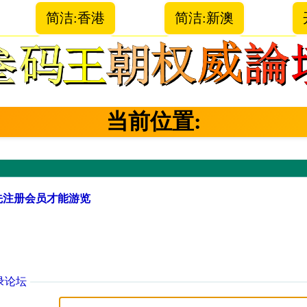
简洁:香港
简洁:新澳
当前位置:
先注册会员才能游览
录论坛