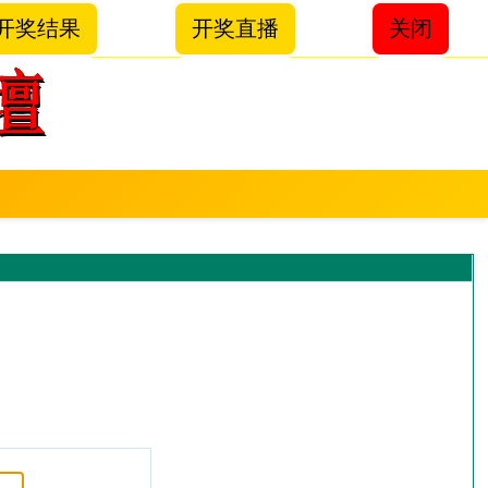
开奖结果
开奖直播
关闭