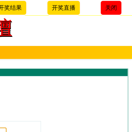
开奖结果
开奖直播
关闭