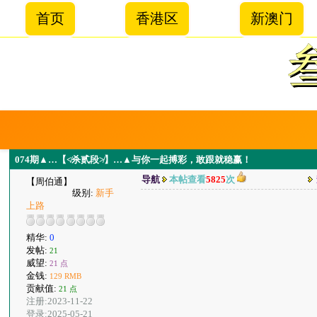
首页
香港区
新澳门
074期▲…【≮杀贰段≯】…▲与你一起搏彩，敢跟就稳赢！
导航
本帖查看
5825
次
【周伯通】
级别:
新手
上路
精华:
0
发帖:
21
威望:
21 点
金钱:
129 RMB
贡献值:
21 点
注册:2023-11-22
登录:2025-05-21