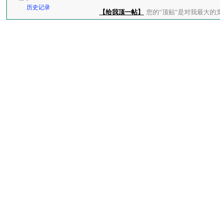
历史记录
【给我顶一帖】
您的“顶贴”是对我最大的支持