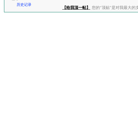
历史记录
【给我顶一帖】
您的“顶贴”是对我最大的支持