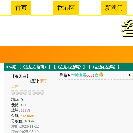
首页
香港区
新澳门
074期 【《左边右边码》】【《左边右边码》】【《左边右边码》】
导航
本帖查看
6668
次
【春天白】
级别:
新手
上路
精华:
0
发帖:
171
威望:
211 点
金钱:
343 RMB
贡献值:
163 点
注册:2023-11-22
登录:2025-05-12