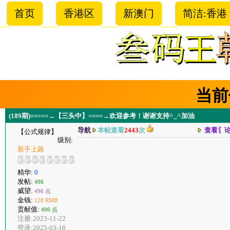
首页
香港区
新澳门
简洁:香港
当前
(189期)=====→【三头中】====→欢迎参考！谢谢支持^_^加油
导航
本帖查看
2443
次
查看〖
【公式规律】
级别:
新手上路
精华:
0
发帖:
496
威望:
496 点
金钱:
128 RMB
贡献值:
496 点
注册:2023-11-22
登录:2025-03-18