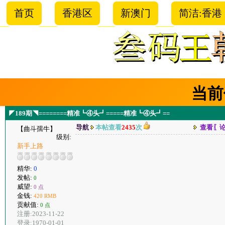
首页
香港区
新澳门
简洁:香港
当前
◤189期◥========精准┗④头┛=====精准┗④头┛==
导航
本帖查看
2435
次
查看〖
【曲斗孺牛】
级别:
新手上路
精华:
0
发帖:
0
威望:
0 点
金钱:
420 RMB
贡献值:
0 点
注册:2023-11-22
登录:1970-01-01