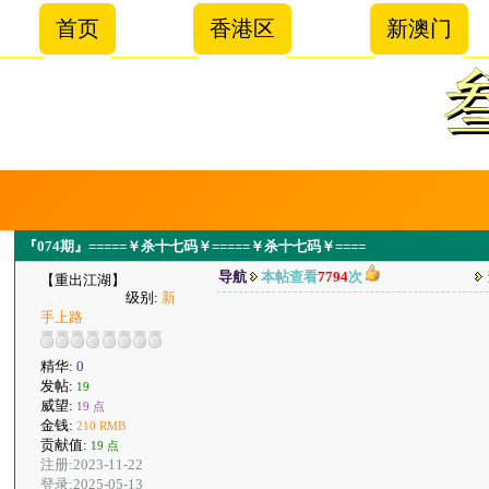
首页
香港区
新澳门
『074期』=====￥杀十七码￥=====￥杀十七码￥====
导航
本帖查看
7794
次
【重出江湖】
级别:
新
手上路
精华:
0
发帖:
19
威望:
19 点
金钱:
210 RMB
贡献值:
19 点
注册:2023-11-22
登录:2025-05-13