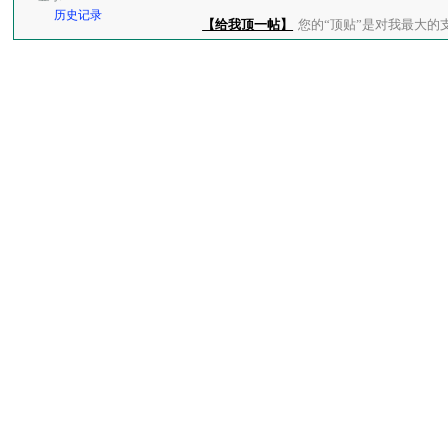
历史记录
【给我顶一帖】
您的“顶贴”是对我最大的支持