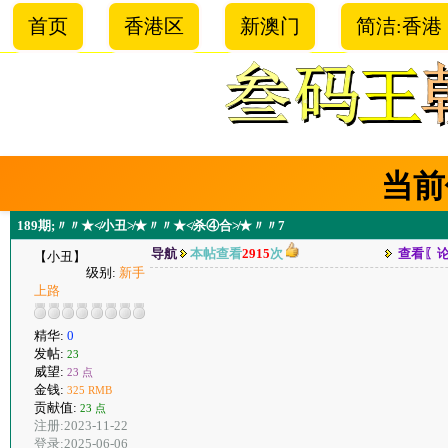
首页
香港区
新澳门
简洁:香港
当前
189期;〃〃★≮小丑≯★〃〃★≮杀④合≯★〃〃7
导航
本帖查看
2915
次
查看〖
【小丑】
级别:
新手
上路
精华:
0
发帖:
23
威望:
23 点
金钱:
325 RMB
贡献值:
23 点
注册:2023-11-22
登录:2025-06-06