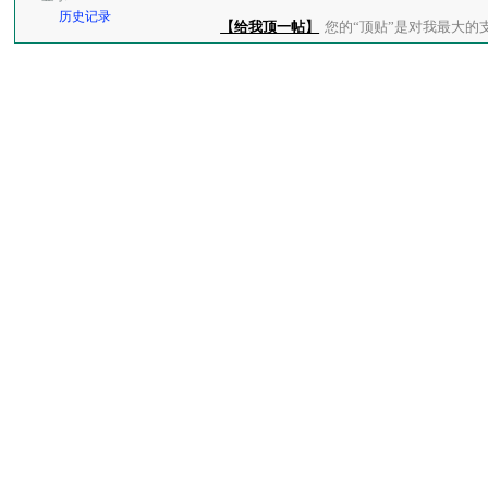
历史记录
【给我顶一帖】
您的“顶贴”是对我最大的支持