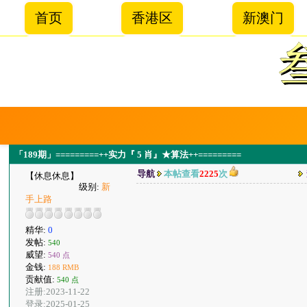
首页
香港区
新澳门
「189期」=========++实力『 5 肖』★算法++=========
导航
本帖查看
2225
次
【休息休息】
级别:
新
手上路
精华:
0
发帖:
540
威望:
540 点
金钱:
188 RMB
贡献值:
540 点
注册:2023-11-22
登录:2025-01-25