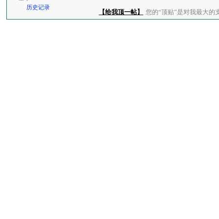
历史记录
【给我顶一帖】
您的“顶贴”是对我最大的支持