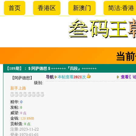
首页
香港区
新澳门
简洁:香港
当前
【189期】：＄阿萨德想＄+++++++『四段』+++++++
导航
本帖查看
2021
次
查看〖
【阿萨德想】
级别:
新手上路
精华:
0
发帖:
0
威望:
0 点
金钱:
120 RMB
贡献值:
0 点
注册:2023-11-22
登录:1970-01-01